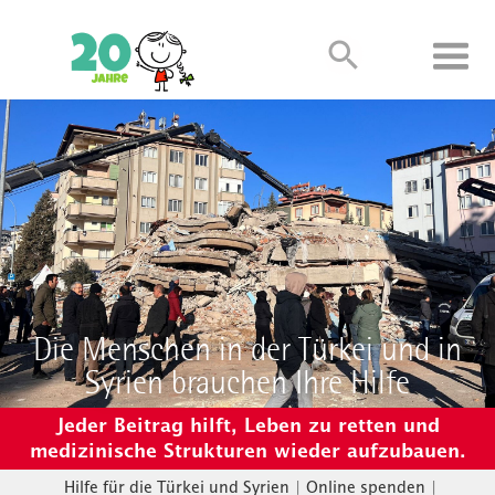
Die Menschen in der Türkei und in
Syrien brauchen Ihre Hilfe
Jeder Beitrag hilft, Leben zu retten und
medizinische Strukturen wieder aufzubauen.
Hilfe für die Türkei und Syrien
|
Online spenden
|