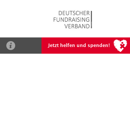
Fragen? Gerne!
0201 865 831 0
oder
herz@stiftung-
Jetzt helfen und spenden!
kinderherz.de