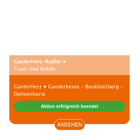
GanterHerz-Radler ♥️
Team Uwe Rohde
GanterHerz ♥️ Ganderkesee - Bookholzberg -
Delmenhorst
Aktion erfolgreich beendet
ANSEHEN