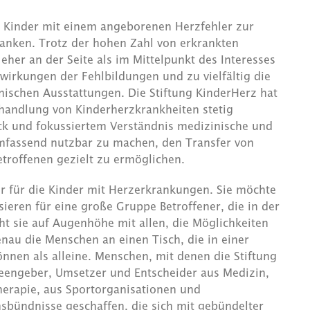
0 Kinder mit einem angeborenen Herzfehler zur
ranken. Trotz der hohen Zahl von erkrankten
her an der Seite als im Mittelpunkt des Interesses
irkungen der Fehlbildungen und zu vielfältig die
ischen Ausstattungen. Die Stiftung KinderHerz hat
handlung von Kinderherzkrankheiten stetig
lick und fokussiertem Verständnis medizinische und
umfassend nutzbar zu machen, den Transfer von
etroffenen gezielt zu ermöglichen.
ohr für die Kinder mit Herzerkrankungen. Sie möchte
sieren für eine große Gruppe Betroffener, die in der
ht sie auf Augenhöhe mit allen, die Möglichkeiten
genau die Menschen an einen Tisch, die in einer
nen als alleine. Menschen, mit denen die Stiftung
deengeber, Umsetzer und Entscheider aus Medizin,
herapie, aus Sportorganisationen und
nsbündnisse geschaffen, die sich mit gebündelter