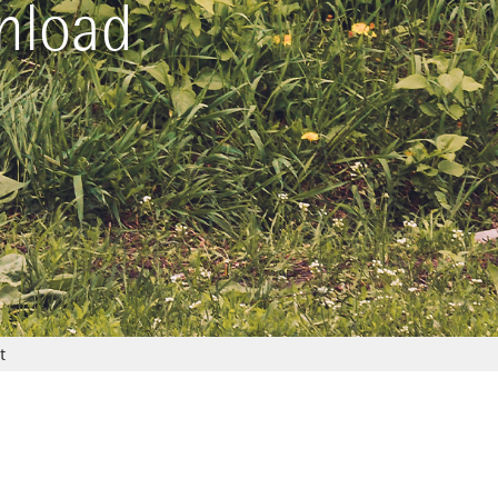
nload
t