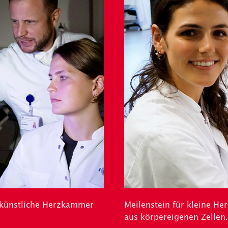
 künstliche Herzkammer
Meilenstein für kleine He
aus körpereigenen Zellen