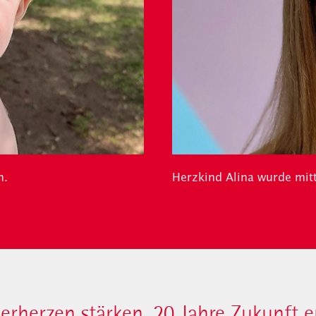
n.
Herzkind Alina wurde mit
derherzen stärken. 20 Jahre Zukunft 