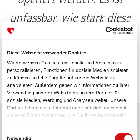
unfassbar, wie stark diese
kleinen Kämpfer sind.“
Diese Webseite verwendet Cookies
Sylvia Paul, Vorstand
Wir verwenden Cookies, um Inhalte und Anzeigen zu
personalisieren, Funktionen für soziale Medien anbieten
zu können und die Zugriffe auf unsere Website zu
analysieren. Außerdem geben wir Informationen zu ihrer
Verwendung unserer Website an unsere Partner für
soziale Medien, Werbung und Analysen weiter. Unsere
Partner führen diese Informationen möglicherweise mit
weiteren Daten zusammen, die Sie ihnen bereitgestellt
Wissenschaftlicher Beirat
haben oder die sie im Rahmen Ihrer Nutzung der Dienste
gesammelt haben.
Einwilligungsauswahl
Notwendig