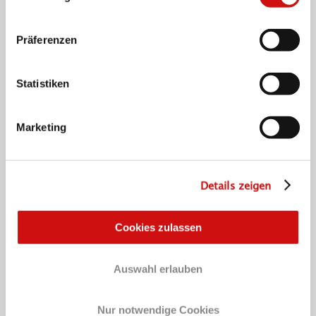
Präferenzen
Statistiken
Marketing
Details zeigen
Cookies zulassen
Der Wissenschaftliche Beirat berät den Vorstand
der Stiftung KinderHerz in allen fachlichen
Auswahl erlauben
Angelegenheiten. Seine Aufgabe ist
es Projektanträge zu begutachten,
Empfehlungen für die Fördermittelvergabe
Nur notwendige Cookies