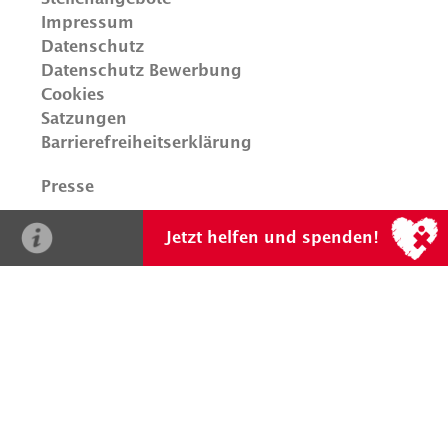
Impressum
Datenschutz
Datenschutz Bewerbung
Cookies
Satzungen
Barrierefreiheitserklärung
Presse
Fragen? Gerne!
0201 865 831 0
oder
herz@stiftung-
Newsletter
Jetzt helfen und spenden!
kinderherz.de
Unser Spendenkonto
Empfänger: Stiftung KinderHerz
IBAN: DE41 1007 0024 0053 1616 00