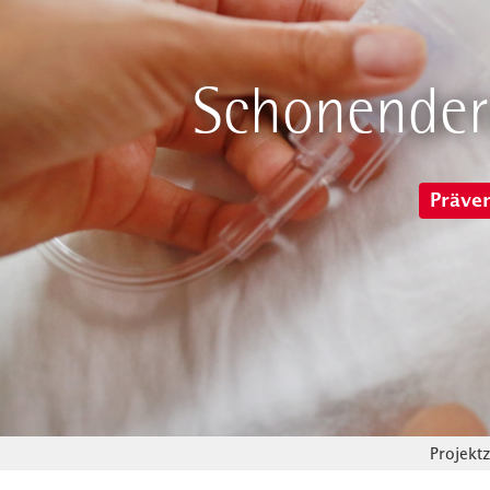
Schonender
Präve
Projektz