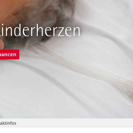
inderherzen
hancen
ktinfos