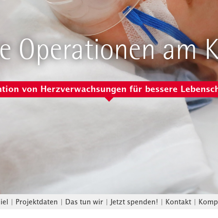
e Operationen am K
ntion von Herzverwachsungen für bessere Lebensc
iel
|
Projektdaten
|
Das tun wir
|
Jetzt spenden!
|
Kontakt
|
Kompa