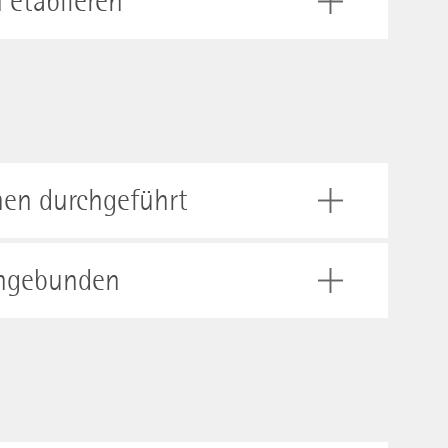
 etablieren
onen durchgeführt
eingebunden