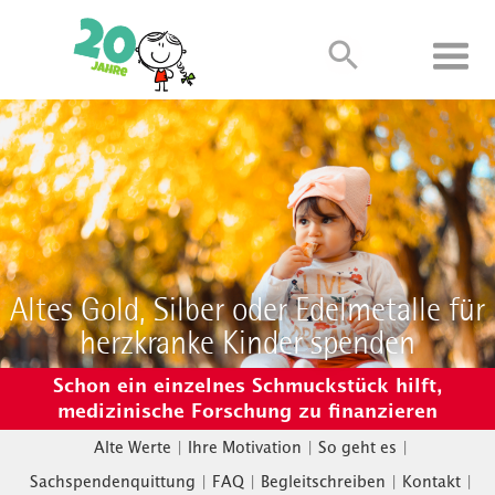
Altes Gold, Silber oder Edelmetalle für
herzkranke Kinder spenden
Schon ein einzelnes Schmuckstück hilft,
medizinische Forschung zu finanzieren
Alte Werte
|
Ihre Motivation
|
So geht es
|
Sachspendenquittung
|
FAQ
|
Begleitschreiben
|
Kontakt
|