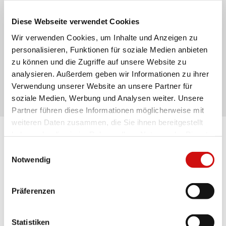
Diese Webseite verwendet Cookies
Wir verwenden Cookies, um Inhalte und Anzeigen zu
personalisieren, Funktionen für soziale Medien anbieten
zu können und die Zugriffe auf unsere Website zu
analysieren. Außerdem geben wir Informationen zu ihrer
Verwendung unserer Website an unsere Partner für
soziale Medien, Werbung und Analysen weiter. Unsere
Partner führen diese Informationen möglicherweise mit
weiteren Daten zusammen, die Sie ihnen bereitgestellt
haben oder die sie im Rahmen Ihrer Nutzung der Dienste
Erhalte ich eine Spendenquittung
gesammelt haben.
Einwilligungsauswahl
Notwendig
über meine Sachspende?
Präferenzen
Wir versuchen, Ihre Sachspenden bestmöglich für
unsere Herzkinder zu verarbeiten. Um unnötige
Kosten zu vermeiden, sammeln wir kleinere
Statistiken