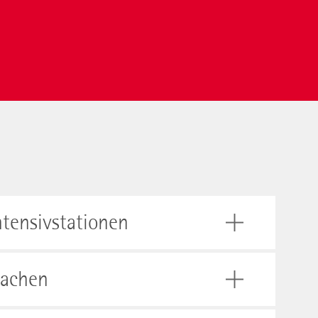
ntensivstationen
wachen