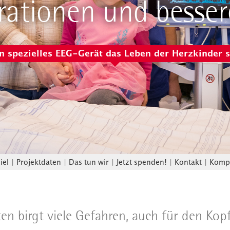
rationen und besse
n spezielles EEG-Gerät das Leben der Herzkinder 
iel
|
Projektdaten
|
Das tun wir
|
Jetzt spenden!
|
Kontakt
|
Kompa
ten birgt viele Gefahren, auch für den Kopf