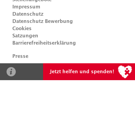
Impressum
Datenschutz
Datenschutz Bewerbung
Cookies
Satzungen
Barrierefreiheitserklärung
Presse
Fragen? Gerne!
0201 865 831 0
oder
herz@stiftung-
Newsletter
Jetzt helfen und spenden!
kinderherz.de
Unser Spendenkonto
Empfänger: Stiftung KinderHerz
IBAN: DE41 1007 0024 0053 1616 00