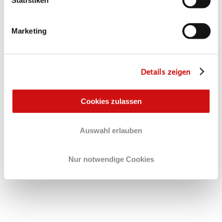
Statistiken
Informationen zu unserer Datenschutzrichtlinien
finden Sie
hier
.
Marketing
*Hinweis zur
Online-Expertensprechstunde:
Die Antworten erfolgen unverbindlich und
Details zeigen
allgemein. Eine individuelle rechtliche oder
steuerrechtliche Prüfung findet im Rahmen
dieses Termins nicht statt.
Cookies zulassen
Auswahl erlauben
Nur notwendige Cookies