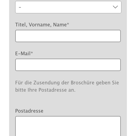
Titel, Vorname, Name
*
E-Mail
*
Für die Zusendung der Broschüre geben Sie
bitte Ihre Postadresse an.
Postadresse