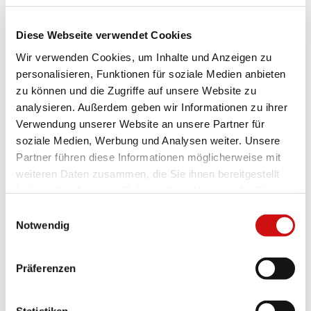
Diese Webseite verwendet Cookies
Wir verwenden Cookies, um Inhalte und Anzeigen zu
personalisieren, Funktionen für soziale Medien anbieten
Bleiben Sie informiert!
zu können und die Zugriffe auf unsere Website zu
Wir berichten regelmäßig per E-Mail
analysieren. Außerdem geben wir Informationen zu ihrer
über unsere Förderprojekte. Diese
Verwendung unserer Website an unsere Partner für
Einwilligung können Sie jederzeit via
soziale Medien, Werbung und Analysen weiter. Unsere
spenderservice@stiftung-kinderherz.de
Partner führen diese Informationen möglicherweise mit
widerrufen.
weiteren Daten zusammen, die Sie ihnen bereitgestellt
haben oder die sie im Rahmen Ihrer Nutzung der Dienste
gesammelt haben.
Einwilligungsauswahl
Notwendig
Präferenzen